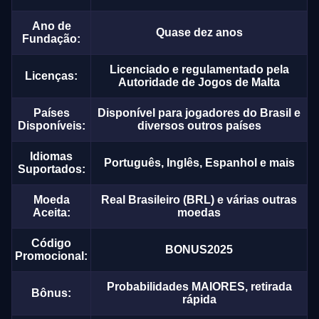
Ano de
Quase dez anos
Fundação:
Licenciado e regulamentado pela
Licenças:
Autoridade de Jogos de Malta
Países
Disponível para jogadores do Brasil e
Disponíveis:
diversos outros países
Idiomas
Português, Inglês, Espanhol e mais
Suportados:
Moeda
Real Brasileiro (BRL) e várias outras
Aceita:
moedas
Código
BONUS2025
Promocional:
Probabilidades MAIORES, retirada
Bônus:
rápida