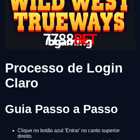
Processo de Login
Claro
Guia Passo a Passo
Clique no botão azul 'Entrar' no canto superior
direito.