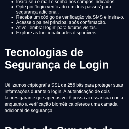
Insira seu e-mail e senha nos campos indicados.
Opte por 'login verificado em dois passos' para
segurança adicional.
Receba um código de verificação via SMS e insira-o.
Acesse o painel principal após confirmação.
Ative 'lembrar login' para futuras visitas.
Explore as funcionalidades disponíveis.
Tecnologias de
Segurança de Login
Utilizamos criptografia SSL de 256 bits para proteger suas
informações durante o login. A autenticação de dois
fatores garante que apenas você possa acessar sua conta,
enquanto a verificação biométrica oferece uma camada
adicional de segurança.