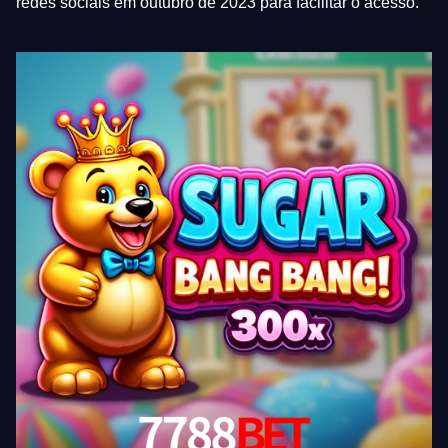
redes sociais em outubro de 2023 para facilitar o acesso.