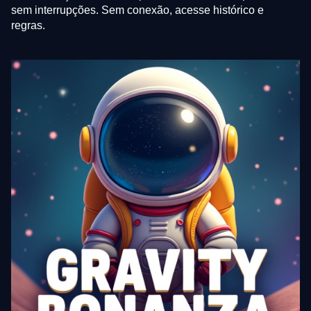
sem interrupções. Sem conexão, acesse histórico e
regras.