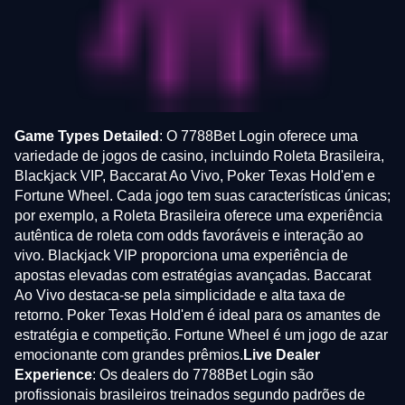
Game Types Detailed
: O 7788Bet Login oferece uma
variedade de jogos de casino, incluindo Roleta Brasileira,
Blackjack VIP, Baccarat Ao Vivo, Poker Texas Hold'em e
Fortune Wheel. Cada jogo tem suas características únicas;
por exemplo, a Roleta Brasileira oferece uma experiência
autêntica de roleta com odds favoráveis e interação ao
vivo. Blackjack VIP proporciona uma experiência de
apostas elevadas com estratégias avançadas. Baccarat
Ao Vivo destaca-se pela simplicidade e alta taxa de
retorno. Poker Texas Hold'em é ideal para os amantes de
estratégia e competição. Fortune Wheel é um jogo de azar
emocionante com grandes prêmios.
Live Dealer
Experience
: Os dealers do 7788Bet Login são
profissionais brasileiros treinados segundo padrões de