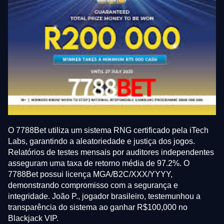
O 7788Bet utiliza um sistema RNG certificado pela iTech
Labs, garantindo a aleatoriedade e justiça dos jogos.
Relatórios de testes mensais por auditores independentes
asseguram uma taxa de retorno média de 97.2%. O
7788Bet possui licença MGA/B2C/XXX/YYYY,
demonstrando compromisso com a segurança e
integridade. João P., jogador brasileiro, testemunhou a
transparência do sistema ao ganhar R$100,000 no
Blackjack VIP.