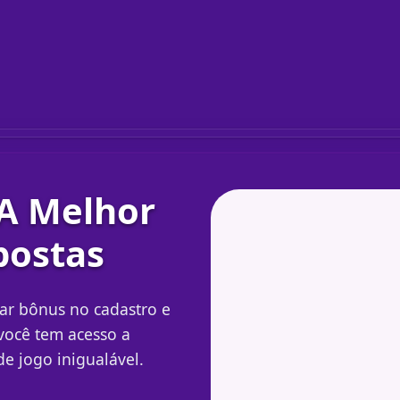
A Melhor
postas
ar bônus no cadastro e
você tem acesso a
e jogo inigualável.