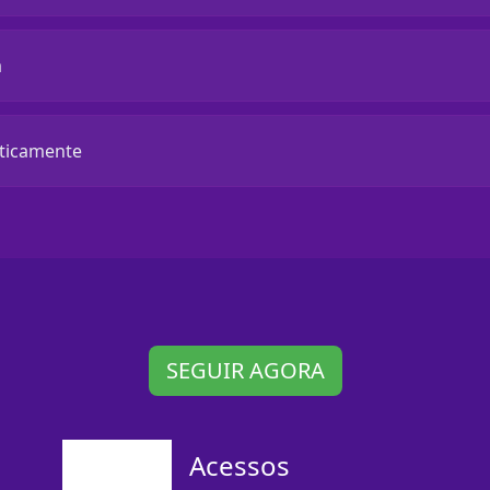
a
aticamente
SEGUIR AGORA
Acessos