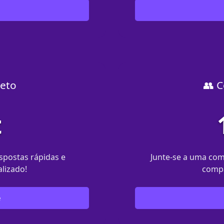
reto
👥 
t
espostas rápidas e
Junte-se a uma com
lizado!
compa
e