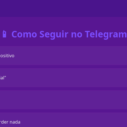
📱 Como Seguir no Telegram
ositivo
al"
erder nada