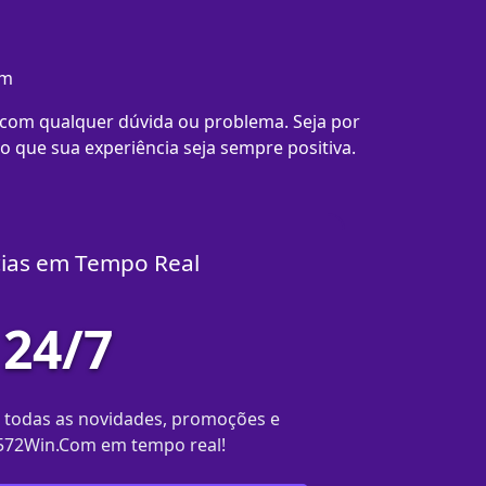
am
r com qualquer dúvida ou problema. Seja por
o que sua experiência seja sempre positiva.
cias em Tempo Real
24/7
e todas as novidades, promoções e
572Win.Com em tempo real!