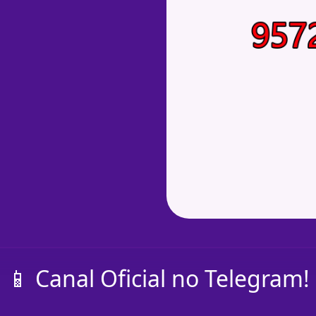
📱 Canal Oficial no Telegram!