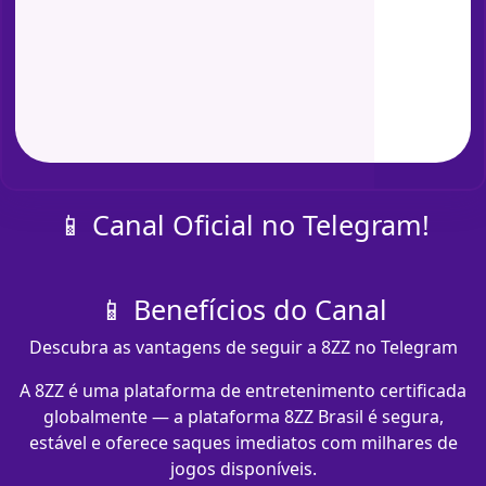
📱 Canal Oficial no Telegram!
📱 Benefícios do Canal
Descubra as vantagens de seguir a 8ZZ no Telegram
A 8ZZ é uma plataforma de entretenimento certificada
globalmente — a plataforma 8ZZ Brasil é segura,
estável e oferece saques imediatos com milhares de
jogos disponíveis.