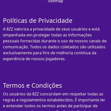
Sitemap
Políticas de Privacidade
A 8ZZ valoriza a privacidade de seus usuários e está
empenhada em proteger todas as informações
pessoais fornecidas durante o uso de nossos canais de
comunicação. Todos os dados coletados são utilizados
exclusivamente para fins de melhoria contínua da
experiência de nossos jogadores.
Termos e Condições
Os usuários da 8ZZ concordam em respeitar todas as
regras e regulamentos estabelecidos. É importante ler
e entender todos os termos antes de participar de