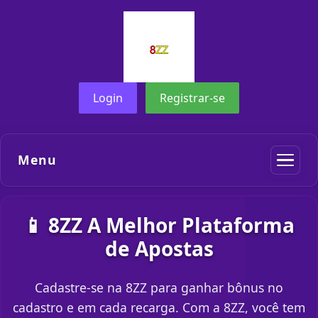
Login
Registrar-se
Menu
📱 8ZZ A Melhor Plataforma
de Apostas
Cadastre-se na 8ZZ para ganhar bônus no
cadastro e em cada recarga. Com a 8ZZ, você tem