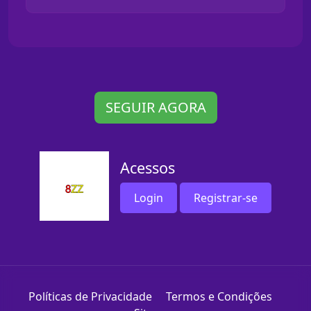
SEGUIR AGORA
Acessos
Login
Registrar-se
Políticas de Privacidade
Termos e Condições