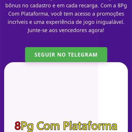
bônus no cadastro e em cada recarga. Com a 8Pg
Com Plataforma, você tem acesso a promoções
incríveis e uma experiência de jogo inigualável.
Junte-se aos vencedores agora!
SEGUIR NO TELEGRAM