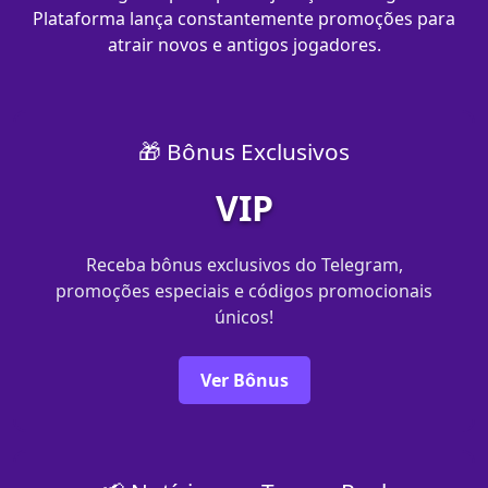
Plataforma lança constantemente promoções para
atrair novos e antigos jogadores.
🎁 Bônus Exclusivos
VIP
Receba bônus exclusivos do Telegram,
promoções especiais e códigos promocionais
únicos!
Ver Bônus