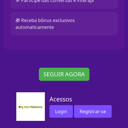
💬 Participe das conversas e interaja
🎁 Receba bônus exclusivos
automaticamente
SEGUIR AGORA
Acessos
Login
Registrar-se