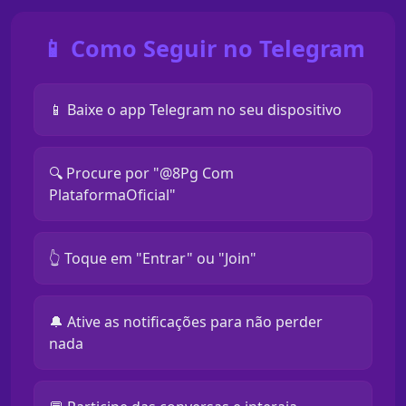
📱 Como Seguir no Telegram
📱 Baixe o app Telegram no seu dispositivo
🔍 Procure por "@8Pg Com
PlataformaOficial"
👆 Toque em "Entrar" ou "Join"
🔔 Ative as notificações para não perder
nada