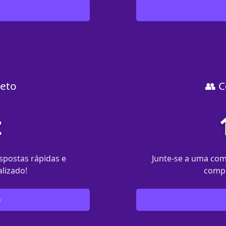
reto
👥 
t
espostas rápidas e
Junte-se a uma com
lizado!
compa
e