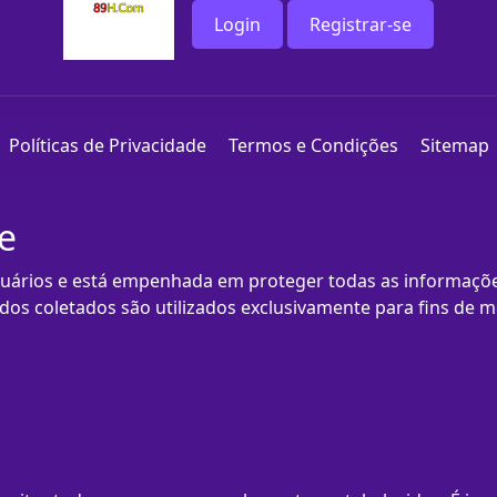
Login
Registrar-se
Políticas de Privacidade
Termos e Condições
Sitemap
de
usuários e está empenhada em proteger todas as informaçõe
os coletados são utilizados exclusivamente para fins de m