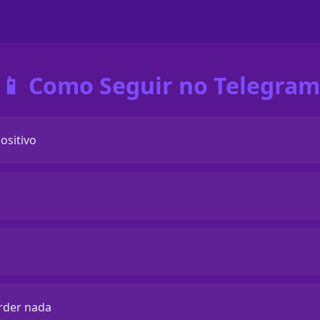
📱 Como Seguir no Telegram
ositivo
erder nada