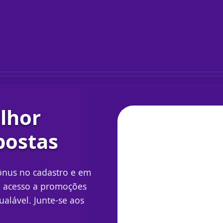
lhor
postas
ônus no cadastro e em
m acesso a promoções
ualável. Junte-se aos