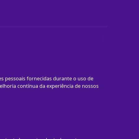
s pessoais fornecidas durante o uso de
elhoria contínua da experiência de nossos