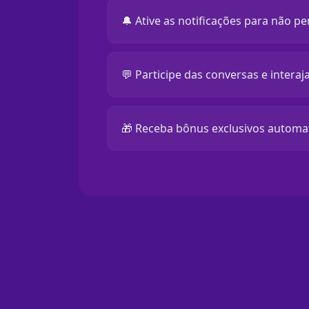
🔔 Ative as notificações para não p
💬 Participe das conversas e interaj
🎁 Receba bônus exclusivos autom