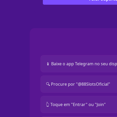
📱 Baixe o app Telegram no seu disp
🔍 Procure por "@88SlotsOficial"
👆 Toque em "Entrar" ou "Join"