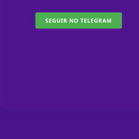
SEGUIR NO TELEGRAM