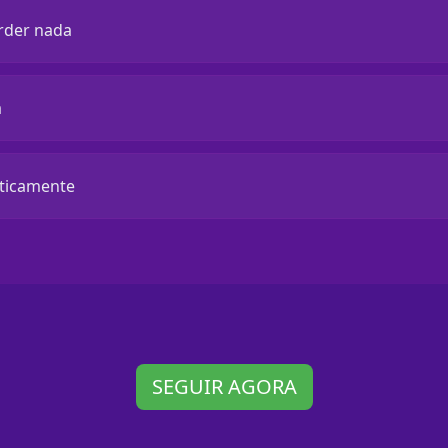
erder nada
a
aticamente
SEGUIR AGORA