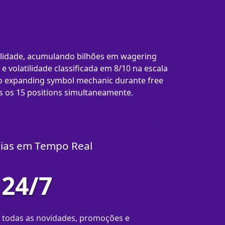
tilidade, acumulando bilhões em wagering
 volatilidade classificada em 8/10 na escala
ndo expanding symbol mechanic durante free
 os 15 positions simultaneamente.
cias em Tempo Real
24/7
e todas as novidades, promoções e