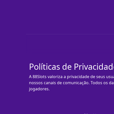
Políticas de Privacida
A 88Slots valoriza a privacidade de seus u
nossos canais de comunicação. Todos os dad
jogadores.