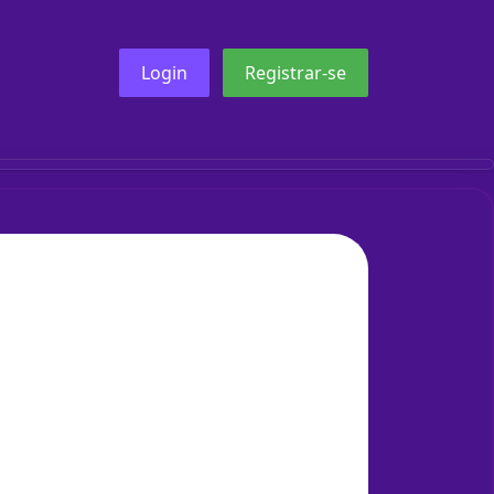
Login
Registrar-se