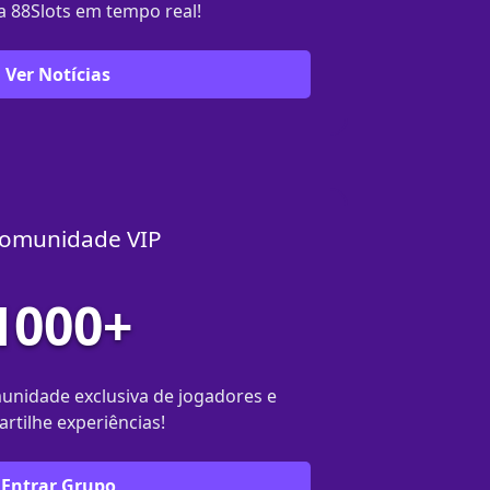
a 88Slots em tempo real!
Ver Notícias
Comunidade VIP
1000+
unidade exclusiva de jogadores e
rtilhe experiências!
Entrar Grupo