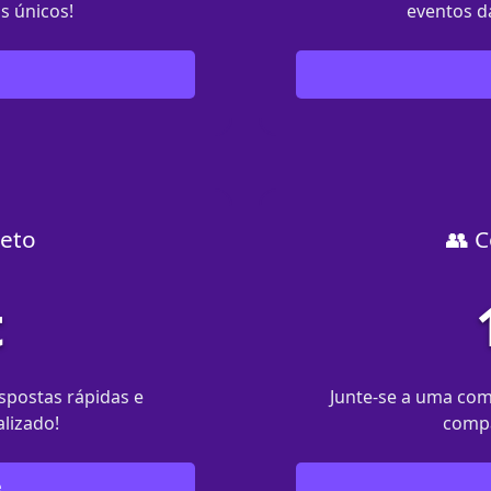
s únicos!
eventos d
reto
👥 
t
espostas rápidas e
Junte-se a uma com
lizado!
compa
e