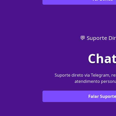
💬 Suporte Di
Cha
Suporte direto via Telegram, r
atendimento persona
Falar Suport