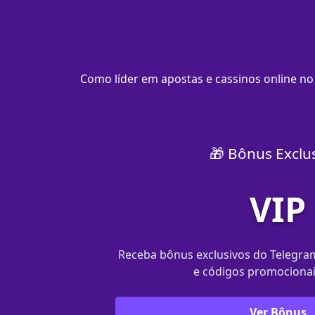
Como líder em apostas e cassinos online no 
🎁 Bônus Exclu
VIP
Receba bônus exclusivos do Telegra
e códigos promocionai
Ver Bônus