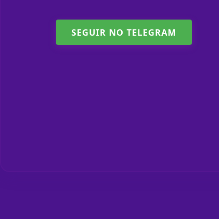
SEGUIR NO TELEGRAM