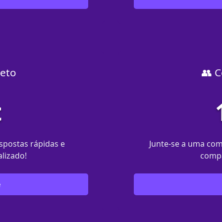
reto
👥 
t
espostas rápidas e
Junte-se a uma com
lizado!
compa
e