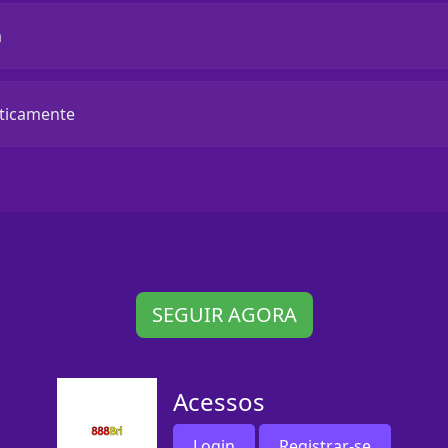
a
aticamente
SEGUIR AGORA
Acessos
Login
Registrar-se