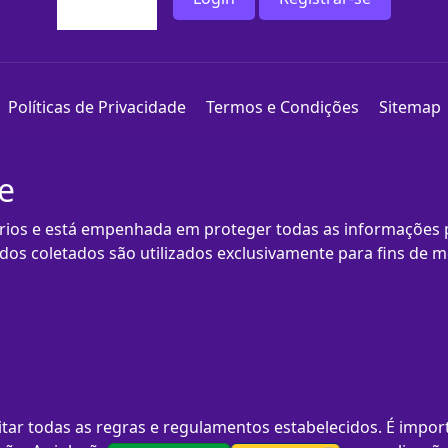
Políticas de Privacidade
Termos e Condições
Sitemap
de
uários e está empenhada em proteger todas as informações 
os coletados são utilizados exclusivamente para fins de m
ar todas as regras e regulamentos estabelecidos. É import