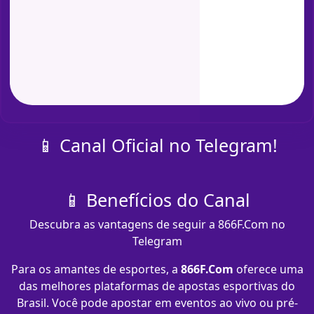
📱 Canal Oficial no Telegram!
📱 Benefícios do Canal
Descubra as vantagens de seguir a 866F.Com no
Telegram
Para os amantes de esportes, a
866F.Com
oferece uma
das melhores plataformas de apostas esportivas do
Brasil. Você pode apostar em eventos ao vivo ou pré-