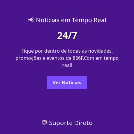
📢 Notícias em Tempo Real
24/7
Fique por dentro de todas as novidades,
promoções e eventos da 866F.Com em tempo
real!
Ver Notícias
💬 Suporte Direto