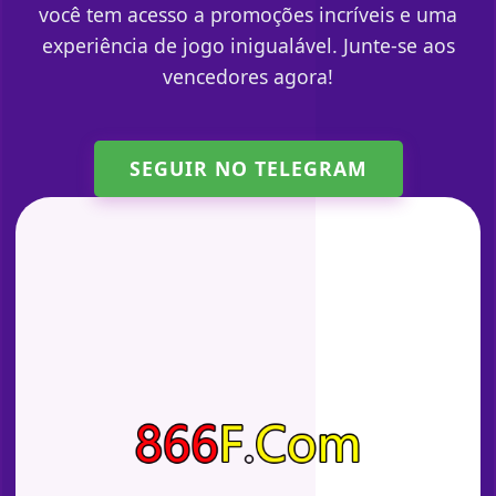
você tem acesso a promoções incríveis e uma
experiência de jogo inigualável. Junte-se aos
vencedores agora!
SEGUIR NO TELEGRAM