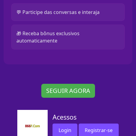
💬 Participe das conversas e interaja
🎁 Receba bônus exclusivos
automaticamente
SEGUIR AGORA
Acessos
Login
Registrar-se