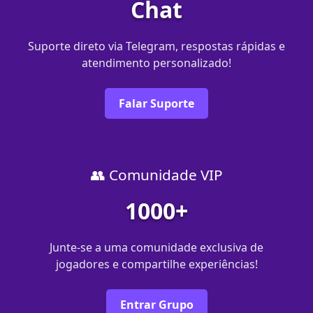
Chat
Suporte direto via Telegram, respostas rápidas e
atendimento personalizado!
Falar Suporte
👥 Comunidade VIP
1000+
Junte-se a uma comunidade exclusiva de
jogadores e compartilhe experiências!
Entrar Grupo