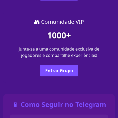
👥 Comunidade VIP
1000+
Junte-se a uma comunidade exclusiva de
jogadores e compartilhe experiências!
Entrar Grupo
📱 Como Seguir no Telegram