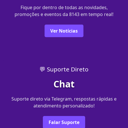
Fique por dentro de todas as novidades,
promoções e eventos da 8143 em tempo real!
Ver Notícias
💬 Suporte Direto
Chat
Suporte direto via Telegram, respostas rápidas e
atendimento personalizado!
Falar Suporte