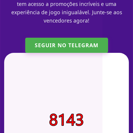
tem acesso a promoções incríveis e uma
experiência de jogo inigualável. Junte-se aos
vencedores agora!
SEGUIR NO TELEGRAM