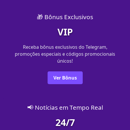
🎁 Bônus Exclusivos
VIP
Receba bônus exclusivos do Telegram,
promoções especiais e códigos promocionais
únicos!
Ver Bônus
📢 Notícias em Tempo Real
24/7