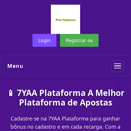
Login
Registrar-se
Menu
📱 7YAA Plataforma A Melhor
Plataforma de Apostas
Cadastre-se na 7YAA Plataforma para ganhar
bônus no cadastro e em cada recarga. Com a