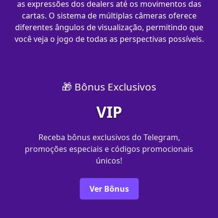
as expressões dos dealers até os movimentos das
cartas. O sistema de múltiplas câmeras oferece
diferentes ângulos de visualização, permitindo que
você veja o jogo de todas as perspectivas possíveis.
🎁 Bônus Exclusivos
VIP
Receba bônus exclusivos do Telegram,
promoções especiais e códigos promocionais
únicos!
Ver Bônus