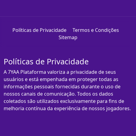
Políticas de Privacidade
Termos e Condições
Sitemap
Políticas de Privacidade
A 7YAA Plataforma valoriza a privacidade de seus
usuários e está empenhada em proteger todas as
informações pessoais fornecidas durante o uso de
nossos canais de comunicação. Todos os dados
coletados são utilizados exclusivamente para fins de
melhoria contínua da experiência de nossos jogadores.