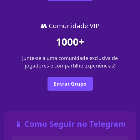
👥 Comunidade VIP
1000+
Junte-se a uma comunidade exclusiva de
jogadores e compartilhe experiências!
Entrar Grupo
📱 Como Seguir no Telegram