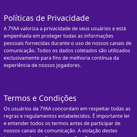
Políticas de Privacidade
A 7YAA valoriza a privacidade de seus usuários e está
empenhada em proteger todas as informações
pessoais fornecidas durante o uso de nossos canais de
comunicação. Todos os dados coletados são utilizados
exclusivamente para fins de melhoria contínua da
experiência de nossos jogadores.
Termos e Condições
Os usuários da 7YAA concordam em respeitar todas as
regras e regulamentos estabelecidos. É importante ler
e entender todos os termos antes de participar de
nossos canais de comunicação. A violação destes