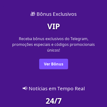
🎁 Bônus Exclusivos
VIP
Receba bônus exclusivos do Telegram,
promoções especiais e códigos promocionais
únicos!
Ver Bônus
📢 Notícias em Tempo Real
24/7