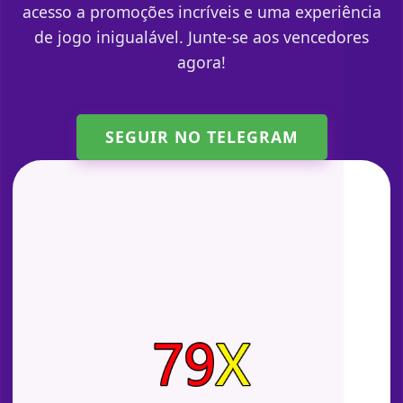
acesso a promoções incríveis e uma experiência
de jogo inigualável. Junte-se aos vencedores
agora!
SEGUIR NO TELEGRAM