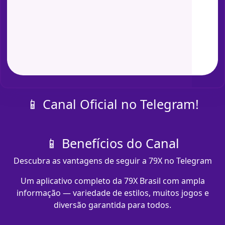
📱 Canal Oficial no Telegram!
📱 Benefícios do Canal
Descubra as vantagens de seguir a 79X no Telegram
Um aplicativo completo da 79X Brasil com ampla
informação — variedade de estilos, muitos jogos e
diversão garantida para todos.