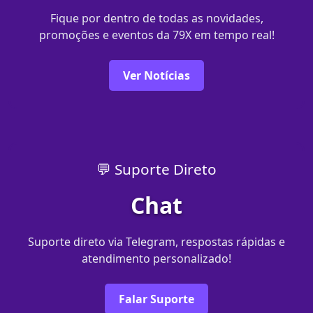
Fique por dentro de todas as novidades,
promoções e eventos da 79X em tempo real!
Ver Notícias
💬 Suporte Direto
Chat
Suporte direto via Telegram, respostas rápidas e
atendimento personalizado!
Falar Suporte