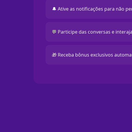
🔔 Ative as notificações para não p
💬 Participe das conversas e interaj
🎁 Receba bônus exclusivos autom