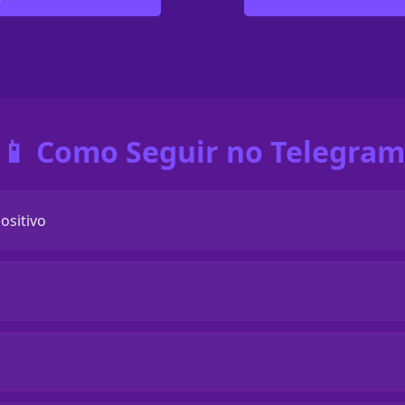
📱 Como Seguir no Telegram
ositivo