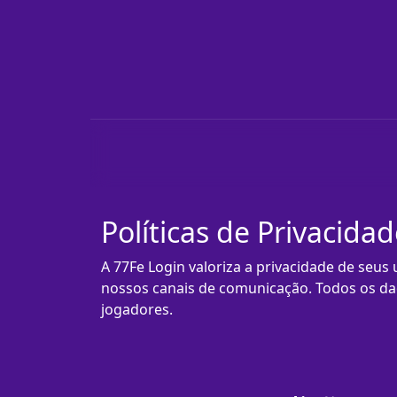
Políticas de Privacida
A 77Fe Login valoriza a privacidade de seu
nossos canais de comunicação. Todos os dad
jogadores.