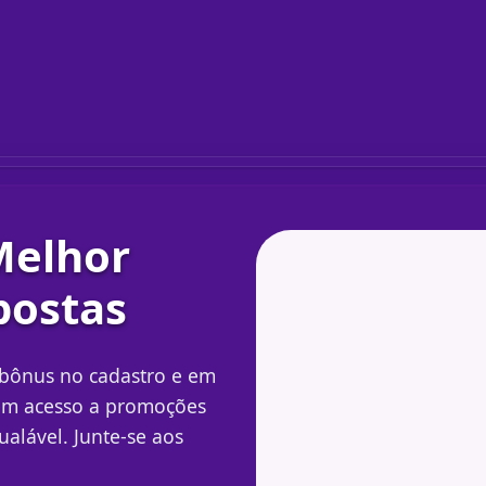
Melhor
postas
 bônus no cadastro e em
tem acesso a promoções
ualável. Junte-se aos