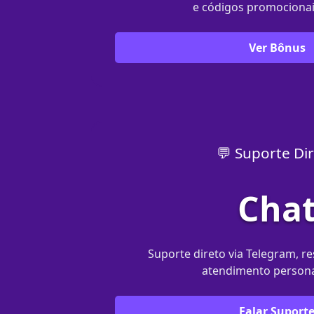
e códigos promocionai
Ver Bônus
💬 Suporte Di
Cha
Suporte direto via Telegram, r
atendimento persona
Falar Suport