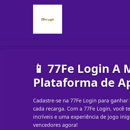
📱 77Fe Login A 
Plataforma de A
Cadastre-se na 77Fe Login para ganhar
cada recarga. Com a 77Fe Login, você 
incríveis e uma experiência de jogo inig
vencedores agora!