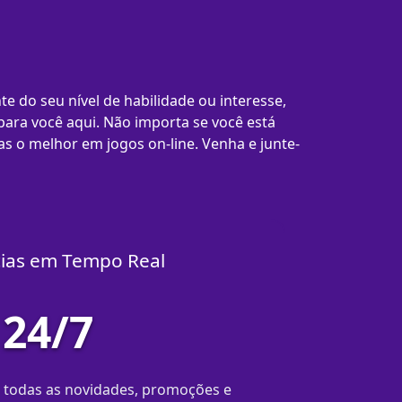
m
do seu nível de habilidade ou interesse,
para você aqui. Não importa se você está
 o melhor em jogos on-line. Venha e junte-
cias em Tempo Real
24/7
e todas as novidades, promoções e