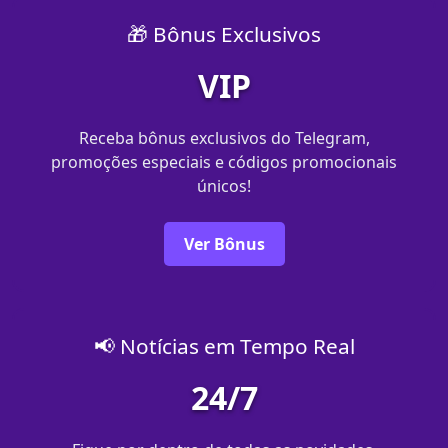
🎁 Bônus Exclusivos
VIP
Receba bônus exclusivos do Telegram,
promoções especiais e códigos promocionais
únicos!
Ver Bônus
📢 Notícias em Tempo Real
24/7