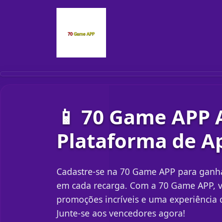
📱 70 Game APP 
Plataforma de A
Cadastre-se na 70 Game APP para ganha
em cada recarga. Com a 70 Game APP, v
promoções incríveis e uma experiência d
Junte-se aos vencedores agora!