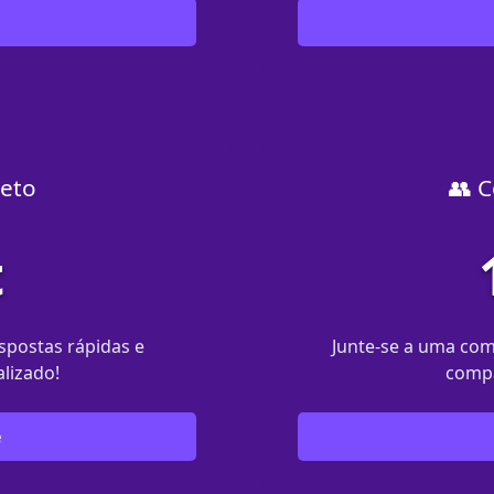
reto
👥 
t
espostas rápidas e
Junte-se a uma com
lizado!
compa
e