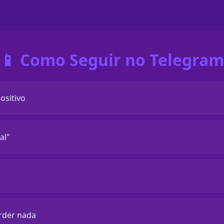
📱 Como Seguir no Telegram
ositivo
al"
erder nada