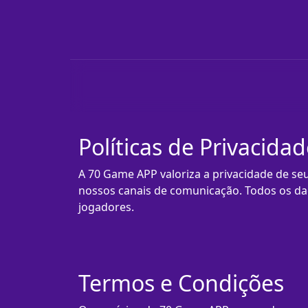
Políticas de Privacida
A 70 Game APP valoriza a privacidade de s
nossos canais de comunicação. Todos os dad
jogadores.
Termos e Condições