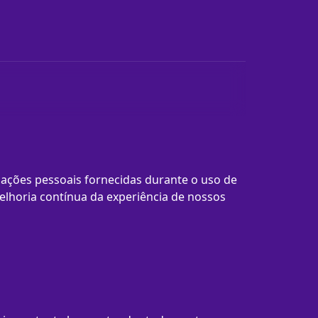
ações pessoais fornecidas durante o uso de
elhoria contínua da experiência de nossos