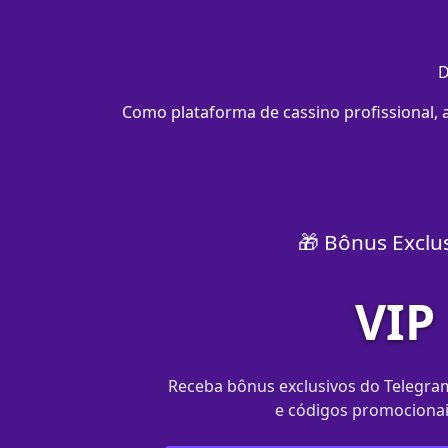
D
Como plataforma de cassino profissional, a
🎁 Bônus Exclu
VIP
Receba bônus exclusivos do Telegra
e códigos promocionai