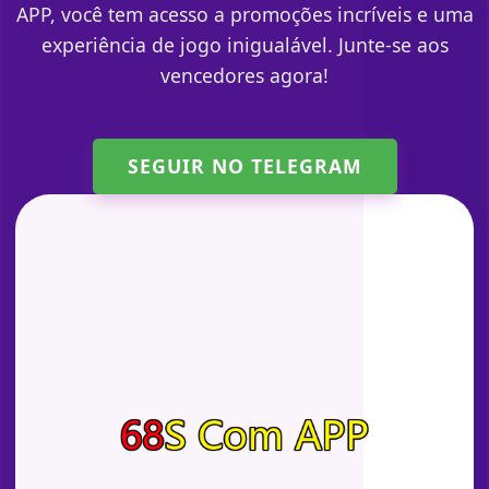
APP, você tem acesso a promoções incríveis e uma
experiência de jogo inigualável. Junte-se aos
vencedores agora!
SEGUIR NO TELEGRAM