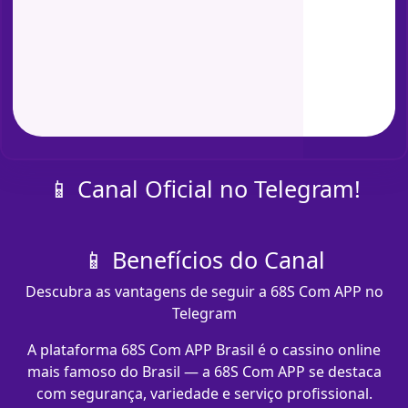
📱 Canal Oficial no Telegram!
📱 Benefícios do Canal
Descubra as vantagens de seguir a 68S Com APP no
Telegram
A plataforma 68S Com APP Brasil é o cassino online
mais famoso do Brasil — a 68S Com APP se destaca
com segurança, variedade e serviço profissional.