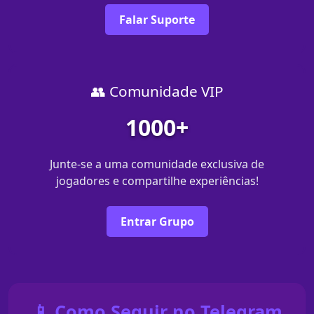
Falar Suporte
👥 Comunidade VIP
1000+
Junte-se a uma comunidade exclusiva de
jogadores e compartilhe experiências!
Entrar Grupo
📱 Como Seguir no Telegram