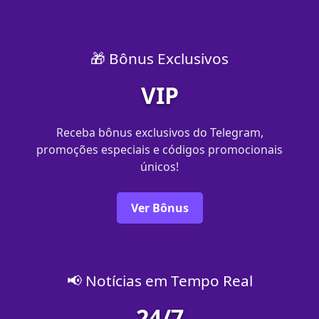
🎁 Bônus Exclusivos
VIP
Receba bônus exclusivos do Telegram,
promoções especiais e códigos promocionais
únicos!
Ver Bônus
📢 Notícias em Tempo Real
24/7