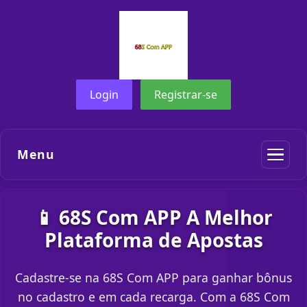
Login
Registrar-se
Menu
📱 68S Com APP A Melhor
Plataforma de Apostas
Cadastre-se na 68S Com APP para ganhar bônus
no cadastro e em cada recarga. Com a 68S Com