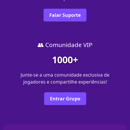
Falar Suporte
👥 Comunidade VIP
1000+
Junte-se a uma comunidade exclusiva de
jogadores e compartilhe experiências!
Entrar Grupo