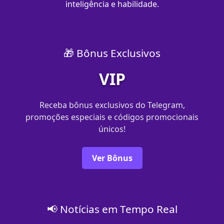
inteligência e habilidade.
🎁 Bônus Exclusivos
VIP
Receba bônus exclusivos do Telegram,
promoções especiais e códigos promocionais
únicos!
Ver Bônus
📢 Notícias em Tempo Real