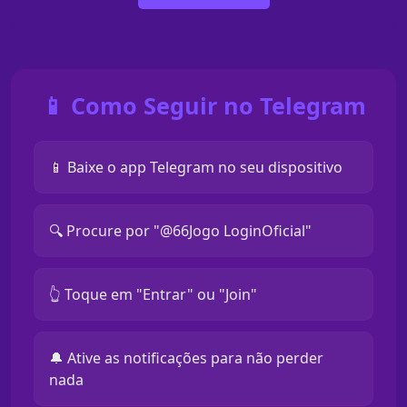
📱 Como Seguir no Telegram
📱 Baixe o app Telegram no seu dispositivo
🔍 Procure por "@66Jogo LoginOficial"
👆 Toque em "Entrar" ou "Join"
🔔 Ative as notificações para não perder
nada