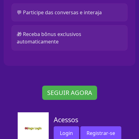
💬 Participe das conversas e interaja
🎁 Receba bônus exclusivos
automaticamente
SEGUIR AGORA
Acessos
Login
Registrar-se