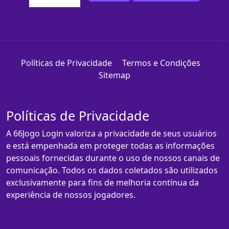
Políticas de Privacidade
Termos e Condições
Sitemap
Políticas de Privacidade
A 66Jogo Login valoriza a privacidade de seus usuários
e está empenhada em proteger todas as informações
pessoais fornecidas durante o uso de nossos canais de
comunicação. Todos os dados coletados são utilizados
exclusivamente para fins de melhoria contínua da
experiência de nossos jogadores.