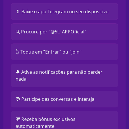
📱 Baixe o app Telegram no seu dispositivo
🔍 Procure por "@5U APPOficial"
👆 Toque em "Entrar" ou "Join"
🔔 Ative as notificações para não perder
nada
💬 Participe das conversas e interaja
🎁 Receba bônus exclusivos
automaticamente