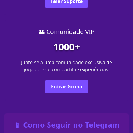
Falar Suporte
👥 Comunidade VIP
1000+
Junte-se a uma comunidade exclusiva de
jogadores e compartilhe experiências!
Entrar Grupo
📱 Como Seguir no Telegram