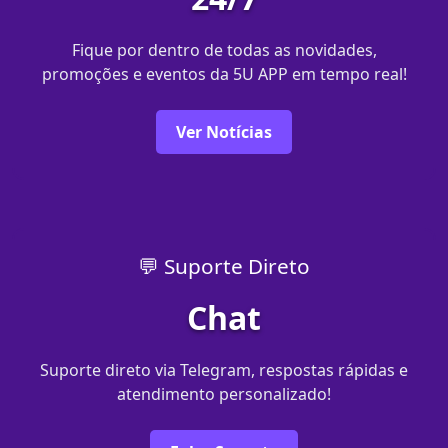
Fique por dentro de todas as novidades,
promoções e eventos da 5U APP em tempo real!
Ver Notícias
💬 Suporte Direto
Chat
Suporte direto via Telegram, respostas rápidas e
atendimento personalizado!