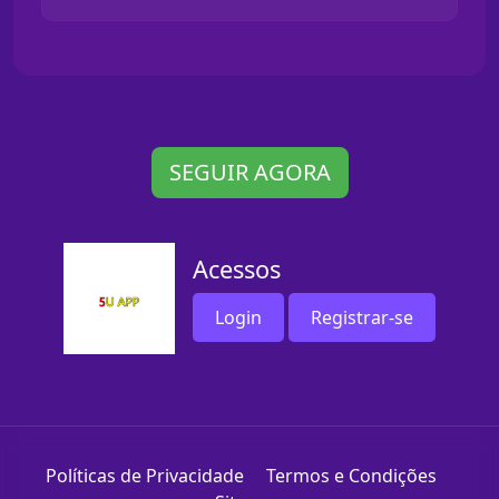
SEGUIR AGORA
Acessos
Login
Registrar-se
Políticas de Privacidade
Termos e Condições