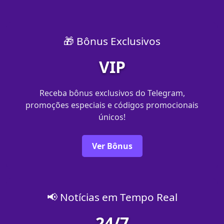
🎁 Bônus Exclusivos
VIP
Receba bônus exclusivos do Telegram,
promoções especiais e códigos promocionais
únicos!
Ver Bônus
📢 Notícias em Tempo Real
24/7