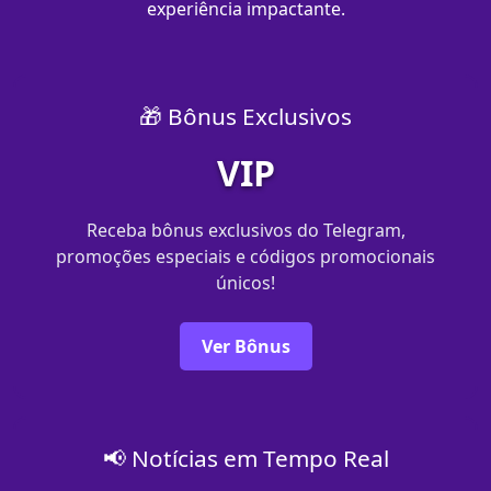
experiência impactante.
🎁 Bônus Exclusivos
VIP
Receba bônus exclusivos do Telegram,
promoções especiais e códigos promocionais
únicos!
Ver Bônus
📢 Notícias em Tempo Real