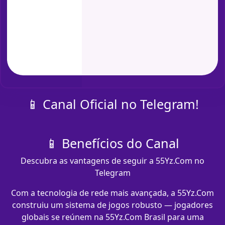
📱 Canal Oficial no Telegram!
📱 Benefícios do Canal
Descubra as vantagens de seguir a 55Yz.Com no
Telegram
Com a tecnologia de rede mais avançada, a 55Yz.Com
construiu um sistema de jogos robusto — jogadores
globais se reúnem na 55Yz.Com Brasil para uma