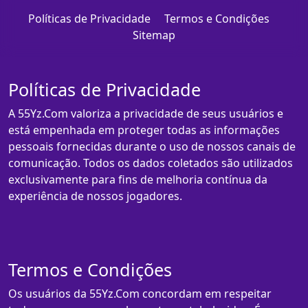
Políticas de Privacidade
Termos e Condições
Sitemap
Políticas de Privacidade
A 55Yz.Com valoriza a privacidade de seus usuários e
está empenhada em proteger todas as informações
pessoais fornecidas durante o uso de nossos canais de
comunicação. Todos os dados coletados são utilizados
exclusivamente para fins de melhoria contínua da
experiência de nossos jogadores.
Termos e Condições
Os usuários da 55Yz.Com concordam em respeitar