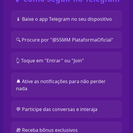
📱 Baixe o app Telegram no seu dispositivo
🔍 Procure por "@55MM PlataformaOficial"
👆 Toque em "Entrar" ou "Join"
🔔 Ative as notificações para não perder
nada
💬 Participe das conversas e interaja
🎁 Receba bônus exclusivos