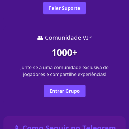
Falar Suporte
👥 Comunidade VIP
1000+
Junte-se a uma comunidade exclusiva de
jogadores e compartilhe experiências!
Entrar Grupo
📱 Como Seguir no Telegram