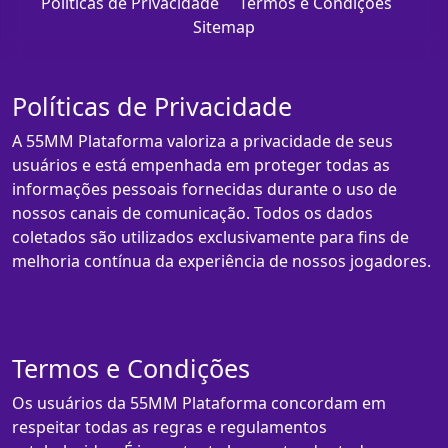
Políticas de Privacidade
Termos e Condições
Sitemap
Políticas de Privacidade
A 55MM Plataforma valoriza a privacidade de seus
usuários e está empenhada em proteger todas as
informações pessoais fornecidas durante o uso de
nossos canais de comunicação. Todos os dados
coletados são utilizados exclusivamente para fins de
melhoria contínua da experiência de nossos jogadores.
Termos e Condições
Os usuários da 55MM Plataforma concordam em
respeitar todas as regras e regulamentos