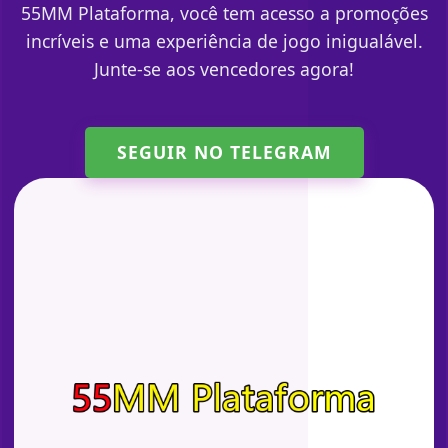
55MM Plataforma, você tem acesso a promoções
incríveis e uma experiência de jogo inigualável.
Junte-se aos vencedores agora!
SEGUIR NO TELEGRAM