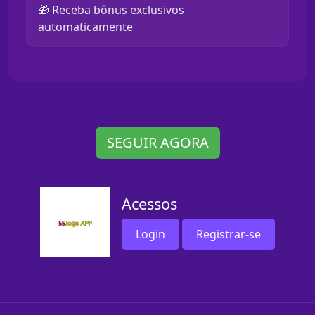
🎁 Receba bônus exclusivos
automaticamente
SEGUIR AGORA
Acessos
Login
Registrar-se