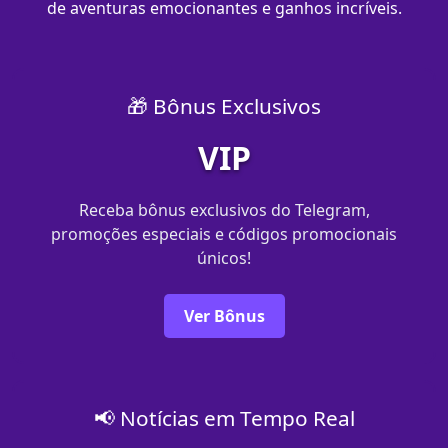
de aventuras emocionantes e ganhos incríveis.
🎁 Bônus Exclusivos
VIP
Receba bônus exclusivos do Telegram,
promoções especiais e códigos promocionais
únicos!
Ver Bônus
📢 Notícias em Tempo Real