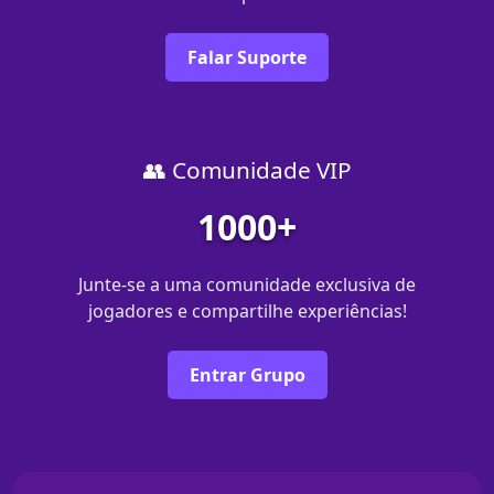
Falar Suporte
👥 Comunidade VIP
1000+
Junte-se a uma comunidade exclusiva de
jogadores e compartilhe experiências!
Entrar Grupo