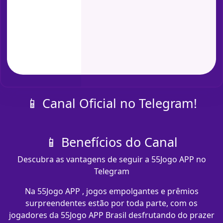
📱 Canal Oficial no Telegram!
📱 Benefícios do Canal
Descubra as vantagens de seguir a 55Jogo APP no
Telegram
Na 55Jogo APP , jogos empolgantes e prêmios
surpreendentes estão por toda parte, com os
jogadores da 55Jogo APP Brasil desfrutando do prazer