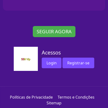
SEGUIR AGORA
Acessos
Login
Registrar-se
Políticas de Privacidade
Termos e Condições
Sitemap