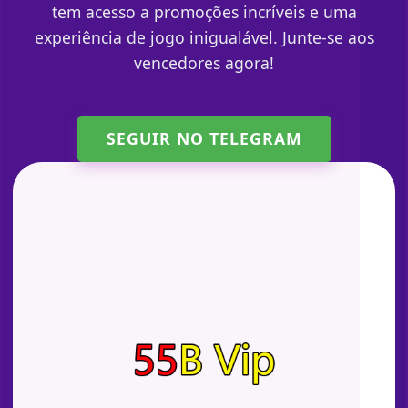
tem acesso a promoções incríveis e uma
experiência de jogo inigualável. Junte-se aos
vencedores agora!
SEGUIR NO TELEGRAM