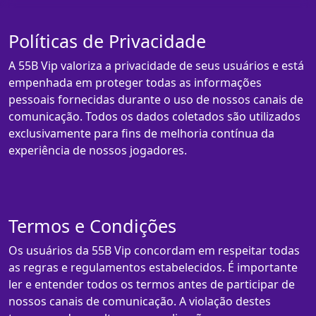
Políticas de Privacidade
A 55B Vip valoriza a privacidade de seus usuários e está
empenhada em proteger todas as informações
pessoais fornecidas durante o uso de nossos canais de
comunicação. Todos os dados coletados são utilizados
exclusivamente para fins de melhoria contínua da
experiência de nossos jogadores.
Termos e Condições
Os usuários da 55B Vip concordam em respeitar todas
as regras e regulamentos estabelecidos. É importante
ler e entender todos os termos antes de participar de
nossos canais de comunicação. A violação destes