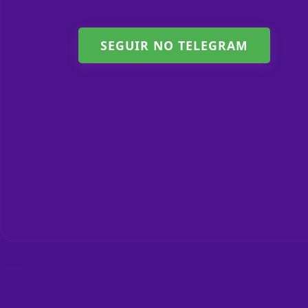
SEGUIR NO TELEGRAM