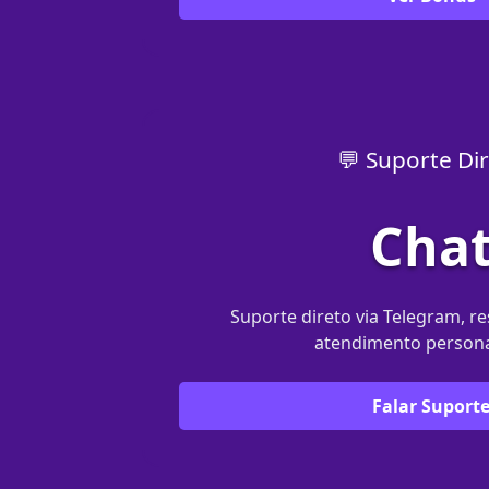
💬 Suporte Di
Cha
Suporte direto via Telegram, r
atendimento persona
Falar Suport