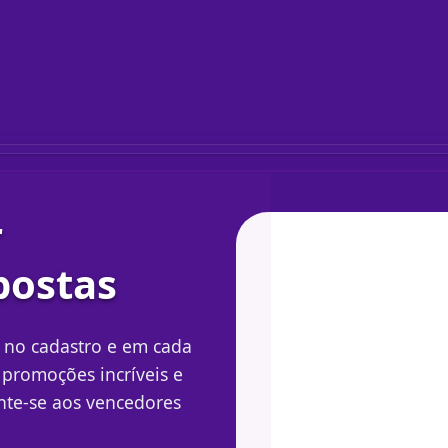
r
postas
 no cadastro e em cada
 promoções incríveis e
unte-se aos vencedores