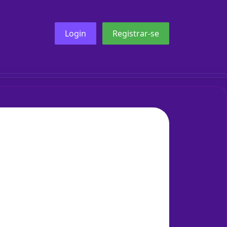
Login
Registrar-se