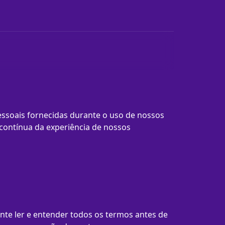
essoais fornecidas durante o uso de nossos
 contínua da experiência de nossos
nte ler e entender todos os termos antes de