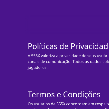
Políticas de Privacida
A 555X valoriza a privacidade de seus usuá
canais de comunicação. Todos os dados cole
jogadores.
Termos e Condições
Os usuários da 555X concordam em respeitar