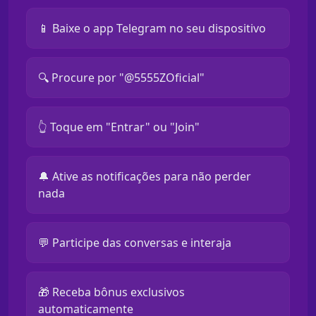
📱 Baixe o app Telegram no seu dispositivo
🔍 Procure por "@5555ZOficial"
👆 Toque em "Entrar" ou "Join"
🔔 Ative as notificações para não perder
nada
💬 Participe das conversas e interaja
🎁 Receba bônus exclusivos
automaticamente