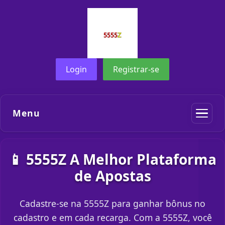
Login
Registrar-se
Menu
📱 5555Z A Melhor Plataforma
de Apostas
Cadastre-se na 5555Z para ganhar bônus no
cadastro e em cada recarga. Com a 5555Z, você