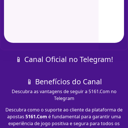
📱 Canal Oficial no Telegram!
📱 Benefícios do Canal
Descubra as vantagens de seguir a 5161.Com no
Telegram
Descubra como o suporte ao cliente da plataforma de
apostas
5161.Com
é fundamental para garantir uma
experiência de jogo positiva e segura para todos os