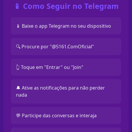
📱 Como Seguir no Telegram
📱 Baixe o app Telegram no seu dispositivo
🔍 Procure por "@5161.ComOficial"
👆 Toque em "Entrar" ou "Join"
🔔 Ative as notificações para não perder
nada
💬 Participe das conversas e interaja