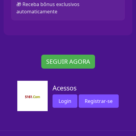
🎁 Receba bônus exclusivos
automaticamente
SEGUIR AGORA
Acessos
Login
Registrar-se