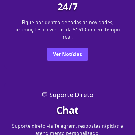
24/7
Fique por dentro de todas as novidades,
promoções e eventos da 5161.Com em tempo
real!
Ver Notícias
💬 Suporte Direto
Chat
Suporte direto via Telegram, respostas rápidas e
atendimento personalizado!