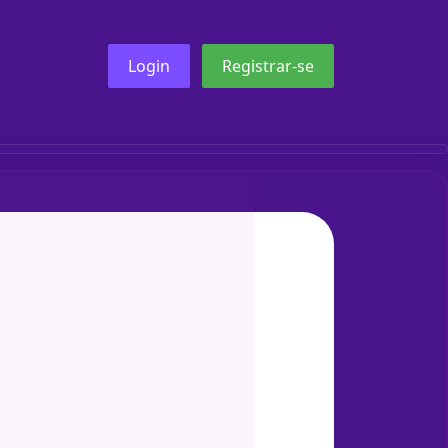
Login
Registrar-se