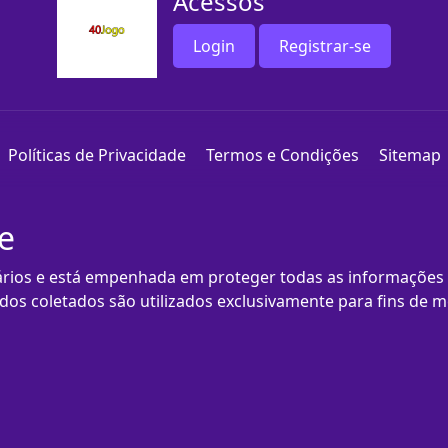
Acessos
Login
Registrar-se
Políticas de Privacidade
Termos e Condições
Sitemap
de
uários e está empenhada em proteger todas as informações
os coletados são utilizados exclusivamente para fins de m