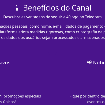
📱 Benefícios do Canal
Descubra as vantagens de seguir a 40Jogo no Telegram
ções pessoais, como nome, e-mail, dados de pagamento e h
 plataforma adota medidas rigorosas, como criptografia de
e os dados dos usuários sejam processados e armazenados
sivos
📢 Notí
m, promoções especiais
Fique por dentro d
s únicos!
eventos d