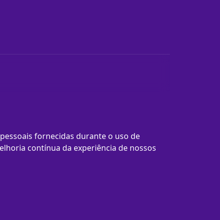
 pessoais fornecidas durante o uso de
elhoria contínua da experiência de nossos