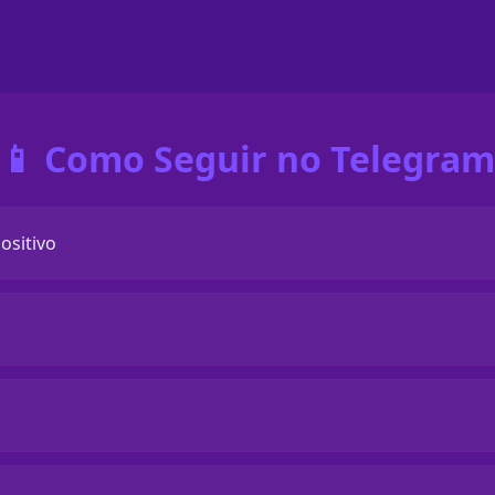
📱 Como Seguir no Telegram
ositivo