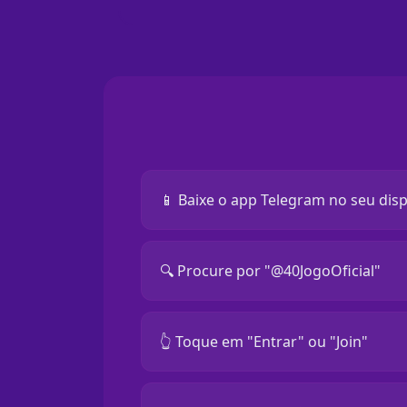
📱 Baixe o app Telegram no seu disp
🔍 Procure por "@40JogoOficial"
👆 Toque em "Entrar" ou "Join"