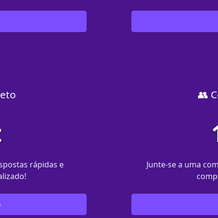
reto
👥 
t
espostas rápidas e
Junte-se a uma com
lizado!
compa
e