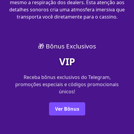
mesmo a respiração dos dealers. Esta atenção aos
detalhes sonoros cria uma atmosfera imersiva que
transporta você diretamente para o cassino.
🎁 Bônus Exclusivos
VIP
Receba bônus exclusivos do Telegram,
promoções especiais e códigos promocionais
únicos!
Ver Bônus