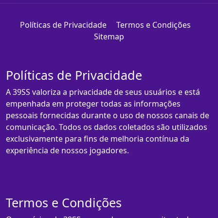
Políticas de Privacidade
Termos e Condições
Sitemap
Políticas de Privacidade
A 39SS valoriza a privacidade de seus usuários e está
empenhada em proteger todas as informações
pessoais fornecidas durante o uso de nossos canais de
comunicação. Todos os dados coletados são utilizados
exclusivamente para fins de melhoria contínua da
experiência de nossos jogadores.
Termos e Condições