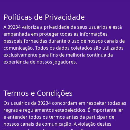
Políticas de Privacidade
A 39234 valoriza a privacidade de seus usuários e está
empenhada em proteger todas as informações
pessoais fornecidas durante o uso de nossos canais de
comunicação. Todos os dados coletados são utilizados
exclusivamente para fins de melhoria contínua da
experiência de nossos jogadores.
Termos e Condições
Os usuários da 39234 concordam em respeitar todas as
regras e regulamentos estabelecidos. É importante ler
e entender todos os termos antes de participar de
nossos canais de comunicação. A violação destes