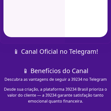
📱 Canal Oficial no Telegram!
📱 Benefícios do Canal
Descubra as vantagens de seguir a 39234 no Telegram
Desde sua criação, a plataforma 39234 Brasil prioriza o
valor do cliente — a 39234 garante satisfação tanto
emocional quanto financeira.