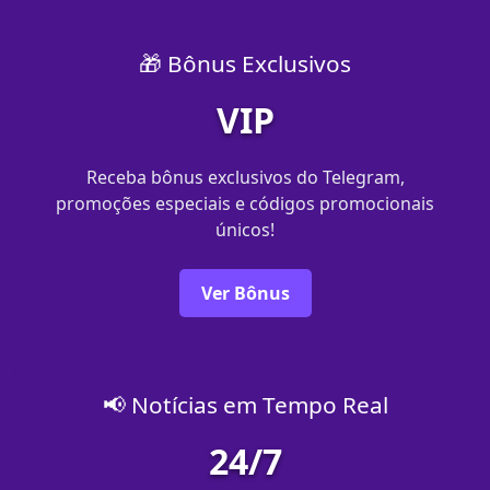
🎁 Bônus Exclusivos
VIP
Receba bônus exclusivos do Telegram,
promoções especiais e códigos promocionais
únicos!
Ver Bônus
📢 Notícias em Tempo Real
24/7