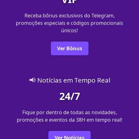
Receba bônus exclusivos do Telegram,
promoções especiais e códigos promocionais
únicos!
Ver Bônus
📢 Notícias em Tempo Real
24/7
Fique por dentro de todas as novidades,
promoções e eventos da 38H em tempo real!
Ver Notícias