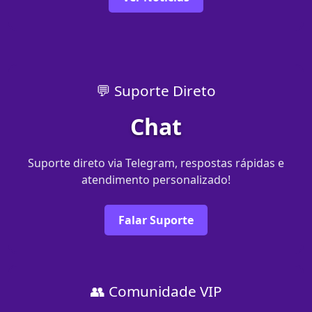
💬 Suporte Direto
Chat
Suporte direto via Telegram, respostas rápidas e
atendimento personalizado!
Falar Suporte
👥 Comunidade VIP