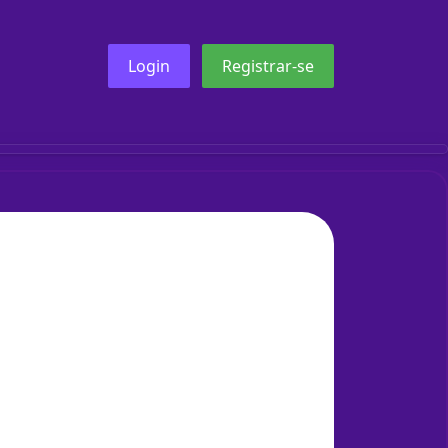
Login
Registrar-se