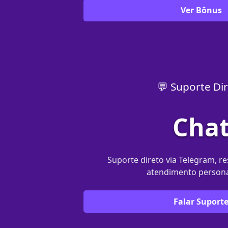
Ver Bônus
💬 Suporte Di
Cha
Suporte direto via Telegram, r
atendimento persona
Falar Suport