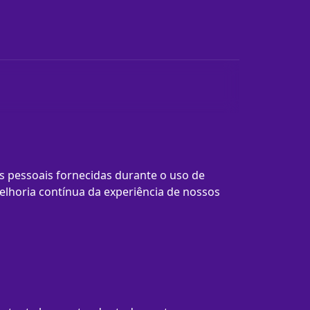
s pessoais fornecidas durante o uso de
elhoria contínua da experiência de nossos