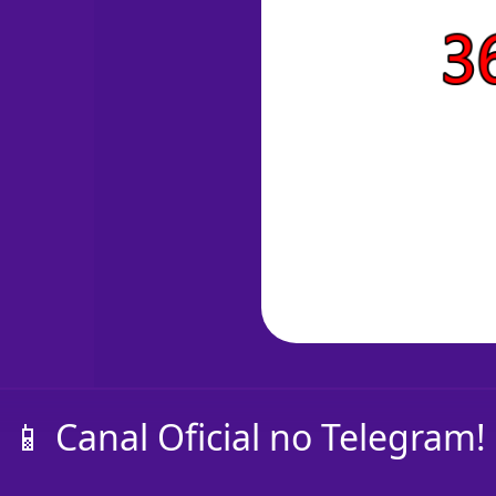
📱 Canal Oficial no Telegram!