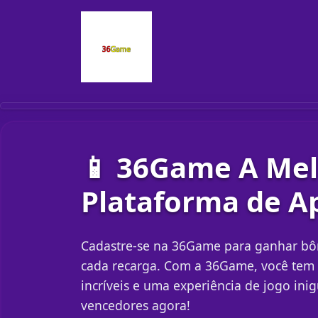
📱 36Game A Me
Plataforma de A
Cadastre-se na 36Game para ganhar bô
cada recarga. Com a 36Game, você tem
incríveis e uma experiência de jogo inig
vencedores agora!