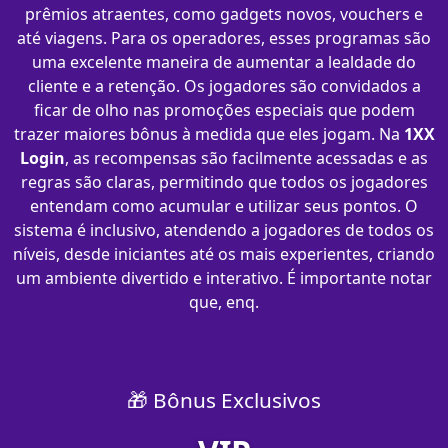
prêmios atraentes, como gadgets novos, vouchers e
até viagens. Para os operadores, esses programas são
uma excelente maneira de aumentar a lealdade do
cliente e a retenção. Os jogadores são convidados a
ficar de olho nas promoções especiais que podem
trazer maiores bônus à medida que eles jogam. Na
1XX
Login
, as recompensas são facilmente acessadas e as
regras são claras, permitindo que todos os jogadores
entendam como acumular e utilizar seus pontos. O
sistema é inclusivo, atendendo a jogadores de todos os
níveis, desde iniciantes até os mais experientes, criando
um ambiente divertido e interativo. É importante notar
que, enq.
🎁 Bônus Exclusivos