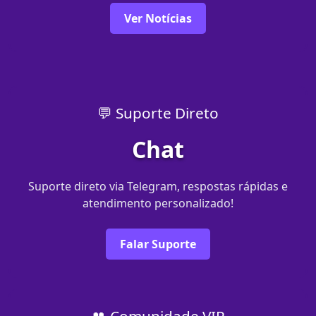
Ver Notícias
💬 Suporte Direto
Chat
Suporte direto via Telegram, respostas rápidas e
atendimento personalizado!
Falar Suporte
👥 Comunidade VIP