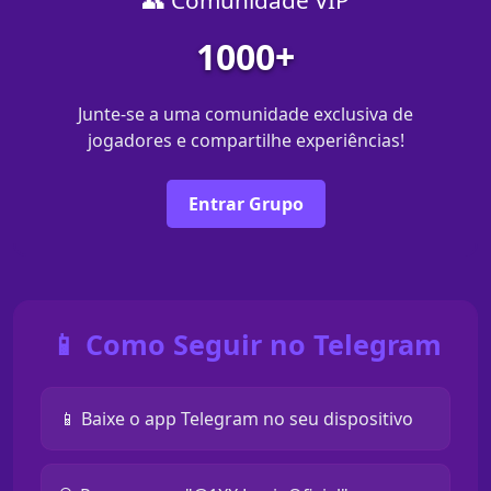
1000+
Junte-se a uma comunidade exclusiva de
jogadores e compartilhe experiências!
Entrar Grupo
📱 Como Seguir no Telegram
📱 Baixe o app Telegram no seu dispositivo