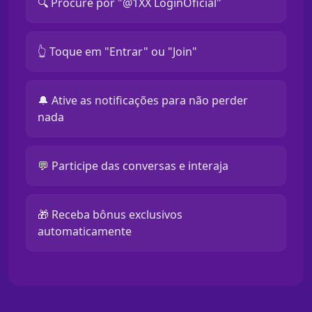
🔍 Procure por "@1XX LoginOficial"
👆 Toque em "Entrar" ou "Join"
🔔 Ative as notificações para não perder
nada
💬 Participe das conversas e interaja
🎁 Receba bônus exclusivos
automaticamente