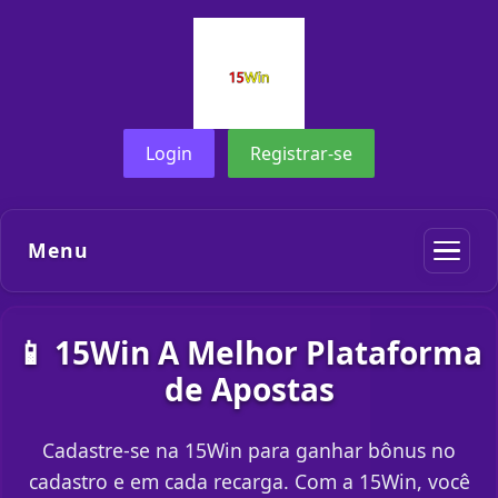
Login
Registrar-se
Menu
📱 15Win A Melhor Plataforma
de Apostas
Cadastre-se na 15Win para ganhar bônus no
cadastro e em cada recarga. Com a 15Win, você