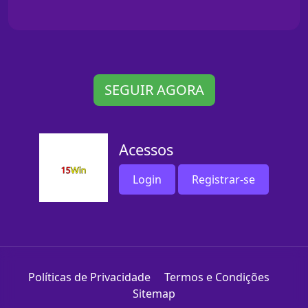
SEGUIR AGORA
Acessos
Login
Registrar-se
Políticas de Privacidade
Termos e Condições
Sitemap