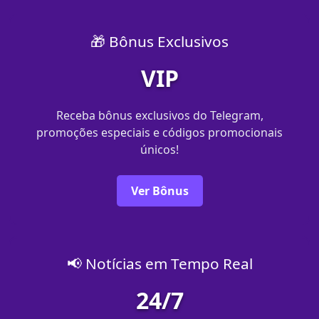
🎁 Bônus Exclusivos
VIP
Receba bônus exclusivos do Telegram,
promoções especiais e códigos promocionais
únicos!
Ver Bônus
📢 Notícias em Tempo Real
24/7