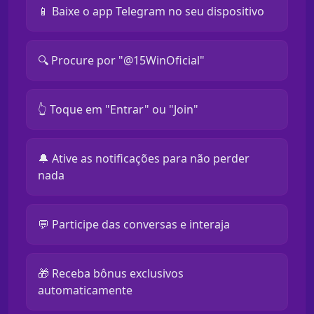
📱 Baixe o app Telegram no seu dispositivo
🔍 Procure por "@15WinOficial"
👆 Toque em "Entrar" ou "Join"
🔔 Ative as notificações para não perder
nada
💬 Participe das conversas e interaja
🎁 Receba bônus exclusivos
automaticamente