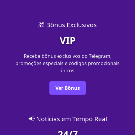
🎁 Bônus Exclusivos
VIP
Receba bônus exclusivos do Telegram,
promoções especiais e códigos promocionais
únicos!
Ver Bônus
📢 Notícias em Tempo Real
24/7