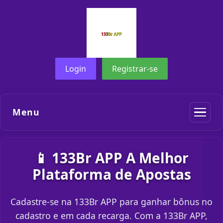
Login
Registrar-se
Menu
📱 133Br APP A Melhor
Plataforma de Apostas
Cadastre-se na 133Br APP para ganhar bônus no
cadastro e em cada recarga. Com a 133Br APP,