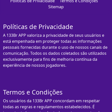
Políticas de Privacidade
Termos e Condições
Sitemap
Políticas de Privacidade
A 133Br APP valoriza a privacidade de seus usuários e
está empenhada em proteger todas as informações
pessoais fornecidas durante o uso de nossos canais de
comunicação. Todos os dados coletados são utilizados
exclusivamente para fins de melhoria contínua da
experiência de nossos jogadores.
Termos e Condições
Os usuários da 133Br APP concordam em respeitar
todas as regras e regulamentos estabelecidos. É