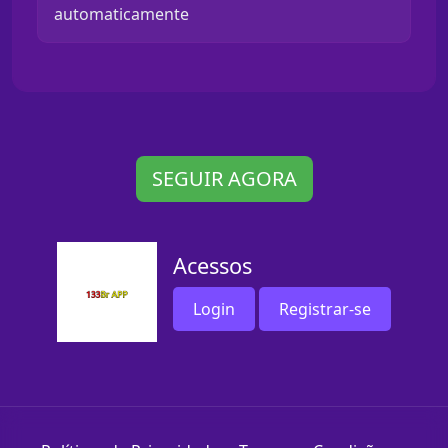
automaticamente
SEGUIR AGORA
Acessos
Login
Registrar-se