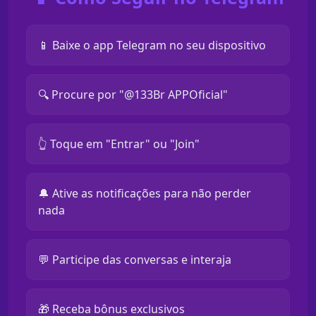
📱 Baixe o app Telegram no seu dispositivo
🔍 Procure por "@133Br APPOficial"
👆 Toque em "Entrar" ou "Join"
🔔 Ative as notificações para não perder
nada
💬 Participe das conversas e interaja
🎁 Receba bônus exclusivos