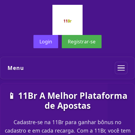
Login
Registrar-se
Menu
📱 11Br A Melhor Plataforma
de Apostas
Cadastre-se na 11Br para ganhar bônus no
cadastro e em cada recarga. Com a 11Br, você tem