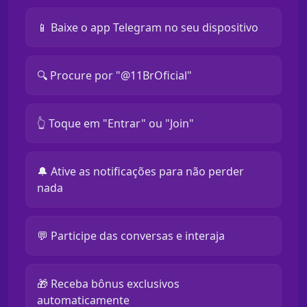
📱 Baixe o app Telegram no seu dispositivo
🔍 Procure por "@11BrOficial"
👆 Toque em "Entrar" ou "Join"
🔔 Ative as notificações para não perder
nada
💬 Participe das conversas e interaja
🎁 Receba bônus exclusivos
automaticamente