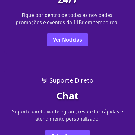
Fique por dentro de todas as novidades,
promoções e eventos da 11Br em tempo real!
Ver Notícias
💬 Suporte Direto
Chat
Suporte direto via Telegram, respostas rápidas e
atendimento personalizado!