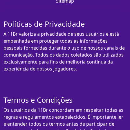
Sitemap
Políticas de Privacidade
A 11Br valoriza a privacidade de seus usuários e está
empenhada em proteger todas as informações
pessoais fornecidas durante o uso de nossos canais de
comunicação. Todos os dados coletados são utilizados
exclusivamente para fins de melhoria contínua da
experiência de nossos jogadores.
Termos e Condições
Os usuários da 11Br concordam em respeitar todas as
regras e regulamentos estabelecidos. É importante ler
e entender todos os termos antes de participar de