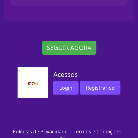
SEGUIR AGORA
Acessos
Login
Registrar-se
Políticas de Privacidade
Termos e Condições