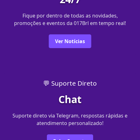
Fique por dentro de todas as novidades,
promoções e eventos da 017Brl em tempo real!
Ver Notícias
💬 Suporte Direto
Chat
Suporte direto via Telegram, respostas rápidas e
atendimento personalizado!